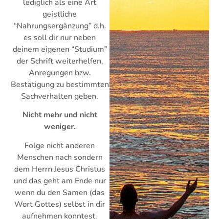
lediglich als eine Art
geistliche
“Nahrungsergänzung” d.h.
es soll dir nur neben
deinem eigenen “Studium”
der Schrift weiterhelfen,
Anregungen bzw.
Bestätigung zu bestimmten
Sachverhalten geben.
Nicht mehr und nicht
weniger.
Folge nicht anderen
Menschen nach sondern
dem Herrn Jesus Christus
und das geht am Ende nur
wenn du den Samen (das
Wort Gottes) selbst in dir
aufnehmen konntest.